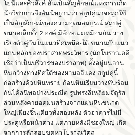
โยนีและศิวลึงค์ อันเป็นสัญลักษณ์แห่งการเกิด
นักวิชาการจึงสันนิษฐานว่า สถูปคู่น่าจะถูกใช้
เป็นสัญลักษณ์ของความอุดมสมบูรณ์ สถูปคู่
ขนาดเล็กทั้ง
2 องค์ มีลักษณะเหมือนกัน วาง
เรียงตัวคู่กันในแนวทิศเหนือ-ใต้ ขนานกับแนว
แกนหลักของปราสาทพระวิหาร (นักโบราณคดี
เชื่อว่าเป็นบริวารของปราสาท) ตั้งอยู่บนลาน
หินกว้างทางทิศใต้ของผามออีแดง สถูปคู่นี้
ก่อสร้างด้วยหินทราย ก้อนหินเรียบวางทับซ้อน
กันได้สนิทอย่างประณีต รูปทรงสี่เหลี่ยมจัตุรัส
ส่วนหลังคายอดมนสร้างจากแผ่นหินขนาด
ใหญ่เพียงชิ้นเดียวทั้งสองหลัง ตัวอาคารไม่มี
ประตูหรือหน้าต่าง แต่ภายหลังมีช่องใหญ่ เกิด
จากการลักลอบขุดหาโบราณวัตถุ