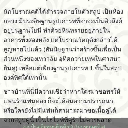
นักโบราณคดีได้สำรวจภายในตัวสถูป เป็นห้อง
กลวง มีประดิษฐานรูปเคารพที่อาจะเป็นศิวลึงค์
อยู่บนฐานโยนี ทำด้วยหินทรายอยู่ภายใน
อาคารทั้งสองหลัง แต่โบราณวัตถุดังกล่าวได้
สูญหายไปแล้ว (สันนิษฐานว่าสร้างขึ้นเพื่อเป็น
ส่วนหนึ่งของเทวาลัย อุทิศถวายเทพในศาสนา
ฮินดู) เหลือแต่เพียงฐานรูปเคารพ
1 ชิ้นในสถูป
องค์ทิศใต้เท่านั้น
ชาวบ้านที่นี่มีความเชื่อว่าหากใครมาขอพรให้
แฟนรักแฟนหลง ก็จะได้สมความปรารถนา
หรือใครยังไม่มีแฟนก็สามารถมาขอเนื้อคู่ได้
จากสถูปคู่นี้ เป็นไฮไลฟ์ที่คู่รักไม่ควรพลาด
สวนป่าเฉลิมพระเกียรติ ร.9 (โนนหนองกว้าง)